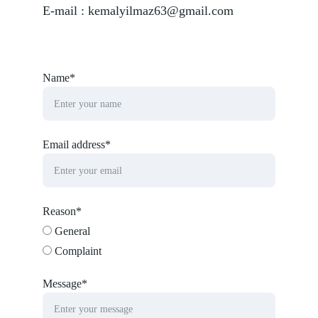
E-mail : kemalyilmaz63@gmail.com
Name*
Email address*
Reason*
General
Complaint
Message*