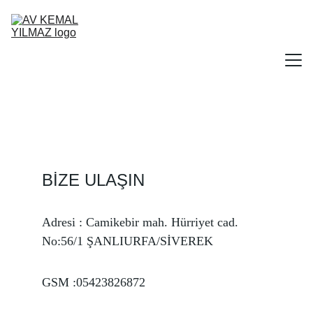
FAALİYET ALANLARIMIZ
DİLEKÇELER
BİZE ULAŞIN
YARGI KARARLARI
Adresi : Camikebir mah. Hürriyet cad. 
HAKKIMIZDA
No:56/1 ŞANLIURFA/SİVEREK 
İLETİŞİM
GSM :05423826872 
TR